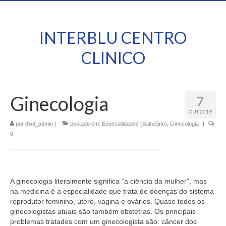
INTERBLU CENTRO
CLINICO
Ginecologia
7
OUT 2019
por
dwd_admin
|
postado em:
Especialidades (Balneário)
,
Ginecologia
|
0
A ginecologia literalmente significa “a ciência da mulher”, mas
na medicina é a especialidade que trata de doenças do sistema
reprodutor feminino, útero, vagina e ovários. Quase todos os
ginecologistas atuais são também obstetras. Os principais
problemas tratados com um ginecologista são: câncer dos