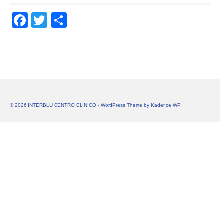
Facebook
Twitter
Share
© 2026 INTERBLU CENTRO CLINICO - WordPress Theme by
Kadence WP