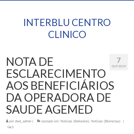
INTERBLU CENTRO
CLINICO
NOTA DE
7
OUT 2019
ESCLARECIMENTO
AOS BENEFICIÁRIOS
DA OPERADORA DE
SAUDE AGEMED
por
dwd_admin
|
postado em:
Notícias (Balneário)
,
Notícias (Blumenau)
|
0