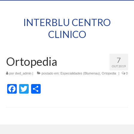
INTERBLU CENTRO
CLINICO
Ortopedia
7
OUT 2019
por
dwd_admin
|
postado em:
Especialidades (Blumenau)
,
Ortopedia
|
0
Facebook
Twitter
Share