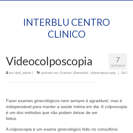
INTERBLU CENTRO
CLINICO
Videocolposcopia
7
OUT 2019
por
dwd_admin
|
postado em:
Exames (Balneário)
,
Videocolposcopia
|
0
Fazer exames ginecológicos nem sempre é agradável, mas é
indispensável para manter a saúde íntima em dia. A colposcopia
é um dos métodos que não podem deixar de ser
feitos.
A colposcopia é um exame ginecológico feito no consultório