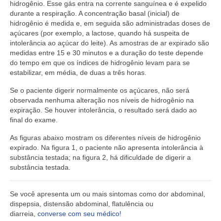
hidrogênio. Esse gás entra na corrente sanguínea e é expelido
durante a respiração. A concentração basal (inicial) de
hidrogênio é medida e, em seguida são administradas doses de
açúcares (por exemplo, a lactose, quando há suspeita de
intolerância ao açúcar do leite). As amostras de ar expirado são
medidas entre 15 e 30 minutos e a duração do teste depende
do tempo em que os índices de hidrogênio levam para se
estabilizar, em média, de duas a três horas.
Se o paciente digerir normalmente os açúcares, não será
observada nenhuma alteração nos níveis de hidrogênio na
expiração. Se houver intolerância, o resultado será dado ao
final do exame.
As figuras abaixo mostram os diferentes níveis de hidrogênio
expirado. Na figura 1, o paciente não apresenta intolerância à
substância testada; na figura 2, há dificuldade de digerir a
substância testada.
Se você apresenta um ou mais sintomas como dor abdominal,
dispepsia, distensão abdominal, flatulência ou
diarreia,
converse com seu médico!