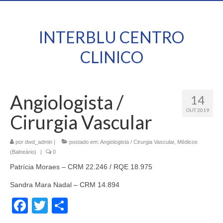
INTERBLU CENTRO
CLINICO
Angiologista /
14
OUT 2019
Cirurgia Vascular
por
dwd_admin
|
postado em:
Angiologista / Cirurgia Vascular
,
Médicos
(Balneário)
|
0
Patrícia Moraes – CRM 22.246 / RQE 18.975
Sandra Mara Nadal – CRM 14.894
Facebook
Twitter
Share