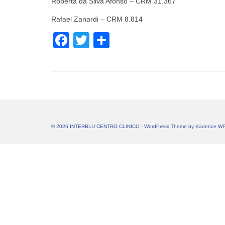
Roberta da Silva Afonso – CRM 31.367
Rafael Zanardi – CRM 8.814
Facebook
Twitter
Share
© 2026 INTERBLU CENTRO CLINICO - WordPress Theme by
Kadence W