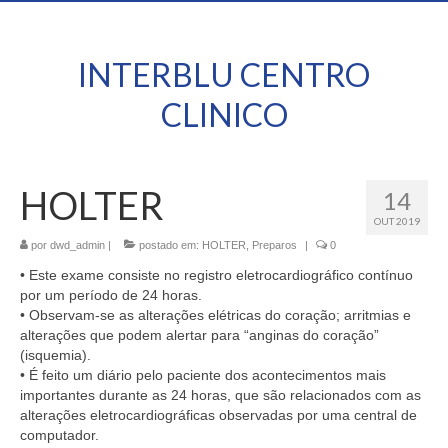
INTERBLU CENTRO
CLINICO
HOLTER
14
OUT 2019
por
dwd_admin
|
postado em:
HOLTER
,
Preparos
|
0
• Este exame consiste no registro eletrocardiográfico contínuo
por um período de 24 horas.
• Observam-se as alterações elétricas do coração; arritmias e
alterações que podem alertar para “anginas do coração”
(isquemia).
• É feito um diário pelo paciente dos acontecimentos mais
importantes durante as 24 horas, que são relacionados com as
alterações eletrocardiográficas observadas por uma central de
computador.