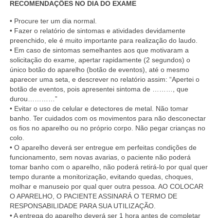
RECOMENDAÇÕES NO DIA DO EXAME
• Procure ter um dia normal.
• Fazer o relatório de sintomas e atividades devidamente
preenchido, ele é muito importante para realização do laudo.
• Em caso de sintomas semelhantes aos que motivaram a
solicitação do exame, apertar rapidamente (2 segundos) o
único botão do aparelho (botão de eventos), até o mesmo
aparecer uma seta, e descrever no relatório assim: “Apertei o
botão de eventos, pois apresentei sintoma de ………, que
durou…………”
• Evitar o uso de celular e detectores de metal. Não tomar
banho. Ter cuidados com os movimentos para não desconectar
os fios no aparelho ou no próprio corpo. Não pegar crianças no
colo.
• O aparelho deverá ser entregue em perfeitas condições de
funcionamento, sem novas avarias, o paciente não poderá
tomar banho com o aparelho, não poderá retirá-lo por qual quer
tempo durante a monitorização, evitando quedas, choques,
molhar e manuseio por qual quer outra pessoa. AO COLOCAR
O APARELHO, O PACIENTE ASSINARÁ O TERMO DE
RESPONSABILIDADE PARA SUA UTILIZAÇÃO.
• A entrega do aparelho deverá ser 1 hora antes de completar