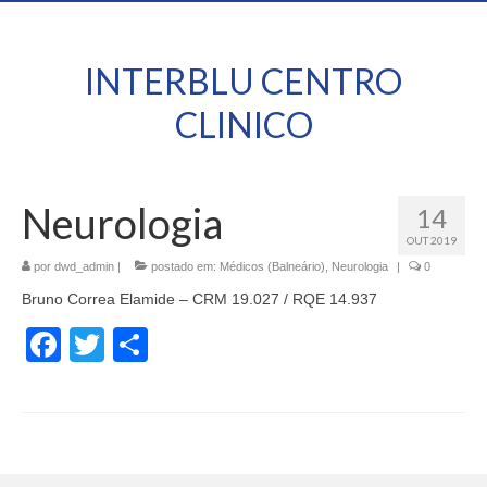
INTERBLU CENTRO
CLINICO
Neurologia
14
OUT 2019
por
dwd_admin
|
postado em:
Médicos (Balneário)
,
Neurologia
|
0
Bruno Correa Elamide – CRM 19.027 / RQE 14.937
Facebook
Twitter
Share