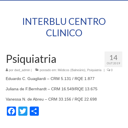
INTERBLU CENTRO
CLINICO
Psiquiatria
14
OUT 2019
por
dwd_admin
|
postado em:
Médicos (Balneário)
,
Psiquiatria
|
0
Eduardo C. Guagliardi – CRM 5.131 / RQE 1.877
Juliana de F.Bernhardt – CRM 16.549/RQE 13.675
Vanessa N. de Abreu – CRM 33.156 / RQE 22.698
Facebook
Twitter
Share