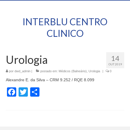
INTERBLU CENTRO
CLINICO
Urologia
14
OUT 2019
por
dwd_admin
|
postado em:
Médicos (Balneário)
,
Urologia
|
0
Alexandre E. da Silva – CRM 9.252 / RQE 8.099
Facebook
Twitter
Share