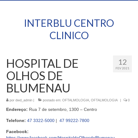
INTERBLU CENTRO
CLINICO
HOSPITAL DE
12
FEV 2021
OLHOS DE
BLUMENAU
por
dwd_admin
|
postado em:
OFTALMOLOGIA
,
OFTALMOLOGIA
|
0
Endereço:
Rua 7 de setembro, 1300 – Centro
Telefone:
47 3322-5000
|
47 99222-7800
Facebook:
https://www.facebook.com/HospitaldeOlhosdeBlumenau