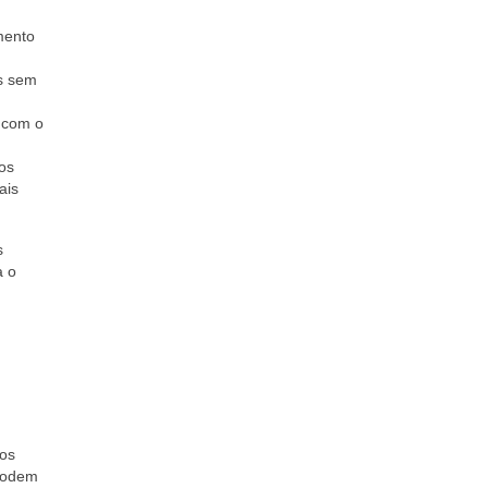
mento
os sem
o com o
ços
ais
s
a o
tos
 podem