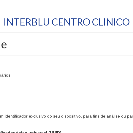
INTERBLU CENTRO CLINICO
de
ários.
 identificador exclusivo do seu dispositivo, para fins de análise ou pa
ficador único universal (UUID)