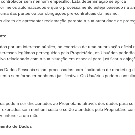
 controlador sem nenhum empecilho. Esta determinação se aplica
or meios automatizados e que o processamento esteja baseado na a
a uma das partes ou por obrigações pré-contratuais do mesmo.
 direito de apresentar reclamação perante a sua autoridade de prote
ento
 por um interesse público, no exercício de uma autorização oficial 
interesses legítimos perseguidos pelo Proprietário, os Usuários poderão
o relacionado com a sua situação em especial para justificar a objeç
us Dados Pessoais sejam processados para finalidades de marketing d
ento sem fornecer nenhuma justificativa. Os Usuários podem consulta
ios podem ser direcionados ao Proprietário através dos dados para co
 exercidos sem nenhum custo e serão atendidos pelo Proprietário co
o inferior a um mês.
amento de Dados