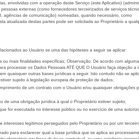
s, envolvidas com a operação deste Serviço (este Aplicativo) (admini
 pessoas externas (como fornecedores terceirizados de serviços técni
TI, agências de comunicação) nomeadas, quando necessário, como
sta atualizada destas partes pode ser solicitada ao Proprietário a qual
lacionados ao Usuário se uma das hipóteses a seguir se aplicar:
 ou mais finalidades específicas; Observação: De acordo com algum
 para processar os Dados Pessoais ATÉ QUE O Usuário faça objeção a i
em quaisquer outras bases jurídicas a seguir. Isto contudo não se apli
iver sujeito à legislação europeia de proteção de dados;
umprimento de um contrato com o Usuário e/ou quaisquer obrigações p
de uma obrigação jurídica à qual o Proprietário estiver sujeito;
que for executada no interesse público ou no exercício de uma autoriz
e interesses legítimos perseguidos pelo Proprietário ou por um terceiro
rado para esclarecer qual a base jurídica que se aplica ao processame
to obrigatório por força de lei ou contratual, ou uma exigência necess