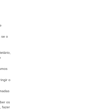
e
 se o
etário,
o
esmos
ingir o
inadas
ber os
, fazer