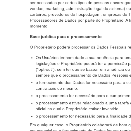
ser acessados por certos tipos de pessoas encarregada
vendas, marketing, administração legal do sistema) ou
carteiros, provedores de hospedagem, empresas de 
Processadores de Dados por parte do Proprietário. A li
momento.
Base jurídica para o processamento
O Proprietário poderá processar os Dados Pessoais re
Os Usuários tenham dado a sua anuência para uma
legislações o Proprietário poderá ter a permissão
(“opt-out”), sem ter que se basear em anuência ou 
sempre que o processamento de Dados Pessoais est
o fornecimento dos Dados for necessário para o c
contratuais do mesmo;
o processamento for necessário para o cumprimento 
o processamento estiver relacionado a uma tarefa 
oficial na qual o Proprietário estiver investido;
o processamento for necessário para a finalidade d
Em qualquer caso, o Proprietário colaborará de bom g
em especial se o fornecimento de Dados for um requisi