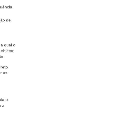
nuência
ção de
na qual o
 objetar
ão.
ireto
r as
ntato
m a