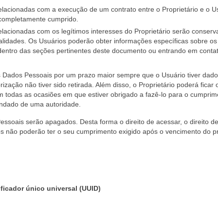
elacionadas com a execução de um contrato entre o Proprietário e o U
o completamente cumprido.
elacionadas com os legítimos interesses do Proprietário serão conser
nalidades. Os Usuários poderão obter informações específicas sobre os
o dentro das seções pertinentes deste documento ou entrando em conta
os Dados Pessoais por um prazo maior sempre que o Usuário tiver dado
ização não tiver sido retirada. Além disso, o Proprietário poderá ficar
 todas as ocasiões em que estiver obrigado a fazê-lo para o cumprim
ndado de uma autoridade.
soais serão apagados. Desta forma o direito de acessar, o direito d
dados não poderão ter o seu cumprimento exigido após o vencimento do 
ficador único universal (UUID)