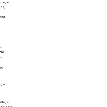
stração,
cos,
quer
as
sto
ca
ré-
ação
;
nto, e
ária para