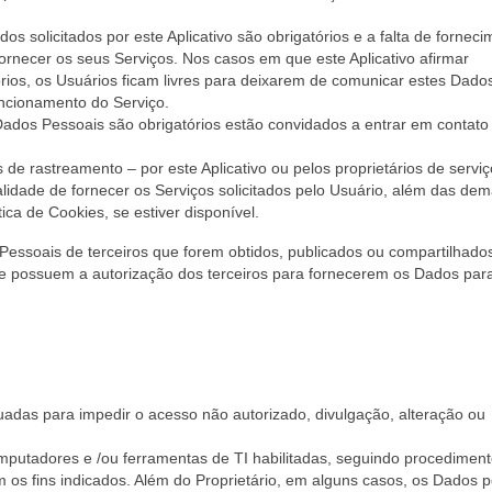
 solicitados por este Aplicativo são obrigatórios e a falta de forneci
fornecer os seus Serviços. Nos casos em que este Aplicativo afirmar
rios, os Usuários ficam livres para deixarem de comunicar estes Dad
ncionamento do Serviço.
Dados Pessoais são obrigatórios estão convidados a entrar em contat
de rastreamento – por este Aplicativo ou pelos proprietários de servi
inalidade de fornecer os Serviços solicitados pelo Usuário, além das dem
ica de Cookies, se estiver disponível.
essoais de terceiros que forem obtidos, publicados ou compartilhado
que possuem a autorização dos terceiros para fornecerem os Dados par
adas para impedir o acesso não autorizado, divulgação, alteração ou
mputadores e /ou ferramentas de TI habilitadas, seguindo procedimen
m os fins indicados. Além do Proprietário, em alguns casos, os Dados