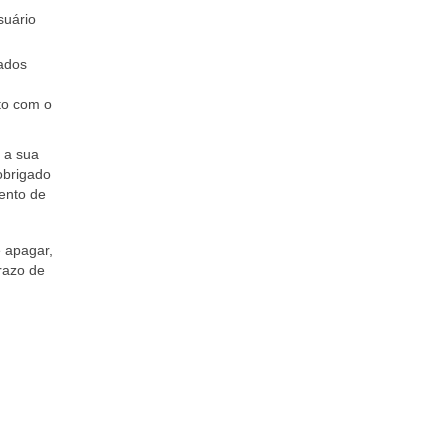
suário
vados
to com o
 a sua
 obrigado
ento de
e apagar,
prazo de