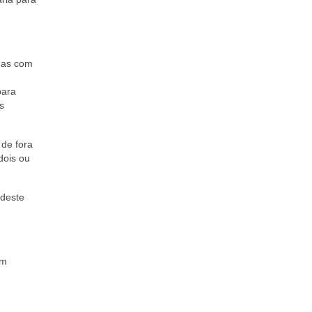
idas com
para
s
 de fora
dois ou
 deste
em