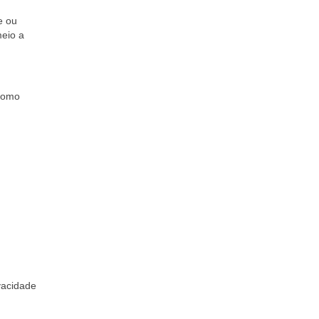
e ou
meio a
 como
vacidade