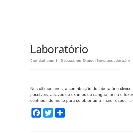
Laboratório
por
dwd_admin
|
postado em:
Exames (Blumenau)
,
Laboratório
Nos últimos anos, a contribuição do laboratório clin
possíveis, através de exames de sangue, urina e fezes
contribuindo muito para se obter uma maior especifici
Facebook
Twitter
Share