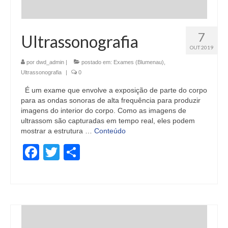
7
Ultrassonografia
OUT 2019
por
dwd_admin
|
postado em:
Exames (Blumenau)
,
Ultrassonografia
|
0
É um exame que envolve a exposição de parte do corpo
para as ondas sonoras de alta frequência para produzir
imagens do interior do corpo. Como as imagens de
ultrassom são capturadas em tempo real, eles podem
mostrar a estrutura …
Conteúdo
Facebook
Twitter
Share