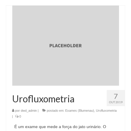
7
Urofluxometria
OUT 2019
por
dwd_admin
|
postado em:
Exames (Blumenau)
,
Urofluxometria
|
0
É um exame que mede a força do jato urinário. O