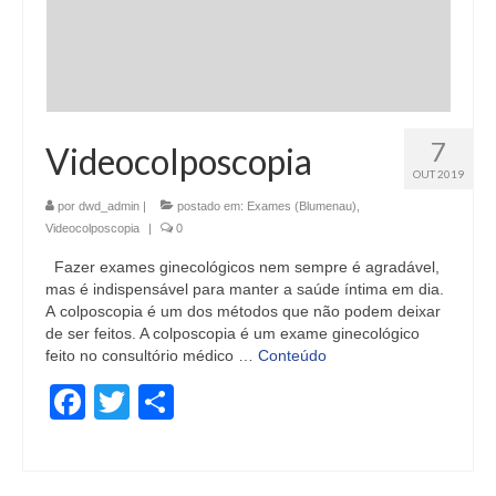
7
Videocolposcopia
OUT 2019
por
dwd_admin
|
postado em:
Exames (Blumenau)
,
Videocolposcopia
|
0
Fazer exames ginecológicos nem sempre é agradável,
mas é indispensável para manter a saúde íntima em dia.
A colposcopia é um dos métodos que não podem deixar
de ser feitos. A colposcopia é um exame ginecológico
feito no consultório médico …
Conteúdo
Facebook
Twitter
Share