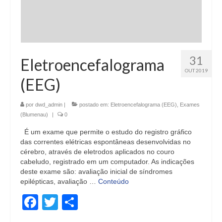
31
Eletroencefalograma
OUT 2019
(EEG)
por
dwd_admin
|
postado em:
Eletroencefalograma (EEG)
,
Exames
(Blumenau)
|
0
É um exame que permite o estudo do registro gráfico
das correntes elétricas espontâneas desenvolvidas no
cérebro, através de eletrodos aplicados no couro
cabeludo, registrado em um computador. As indicações
deste exame são: avaliação inicial de síndromes
epilépticas, avaliação …
Conteúdo
Facebook
Twitter
Share