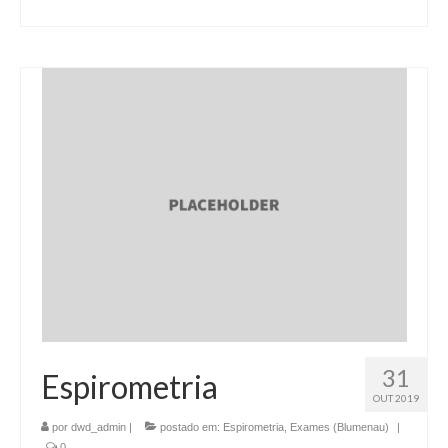
31
Espirometria
OUT 2019
por
dwd_admin
|
postado em:
Espirometria
,
Exames (Blumenau)
|
0