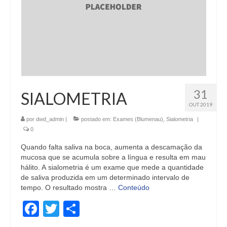
31
SIALOMETRIA
OUT 2019
por
dwd_admin
|
postado em:
Exames (Blumenau)
,
Sialometria
|
0
Quando falta saliva na boca, aumenta a descamação da
mucosa que se acumula sobre a língua e resulta em mau
hálito. A sialometria é um exame que mede a quantidade
de saliva produzida em um determinado intervalo de
tempo. O resultado mostra …
Conteúdo
Facebook
Twitter
Share