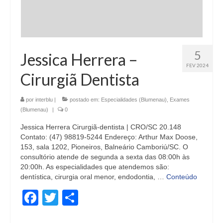
5
Jessica Herrera –
FEV 2024
Cirurgiã Dentista
por
interblu
|
postado em:
Especialidades (Blumenau)
,
Exames
(Blumenau)
|
0
Jessica Herrera Cirurgiã-dentista | CRO/SC 20.148
Contato: (47) 98819-5244 Endereço: Arthur Max Doose,
153, sala 1202, Pioneiros, Balneário Camboriú/SC. O
consultório atende de segunda a sexta das 08:00h às
20:00h. As especialidades que atendemos são:
dentística, cirurgia oral menor, endodontia, …
Conteúdo
Facebook
Twitter
Share