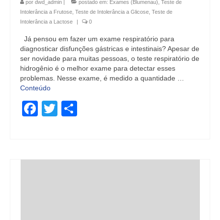
por
dwd_admin
|
postado em:
Exames (Blumenau)
,
Teste de
Intolerância a Frutose
,
Teste de Intolerância a Glicose
,
Teste de
Intolerância a Lactose
|
0
Já pensou em fazer um exame respiratório para
diagnosticar disfunções gástricas e intestinais? Apesar de
ser novidade para muitas pessoas, o teste respiratório de
hidrogênio é o melhor exame para detectar esses
problemas. Nesse exame, é medido a quantidade …
Conteúdo
Facebook
Twitter
Share