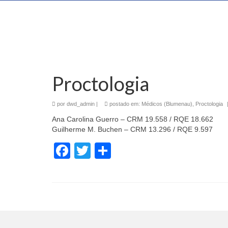
Proctologia
por
dwd_admin
|
postado em:
Médicos (Blumenau)
,
Proctologia
Ana Carolina Guerro – CRM 19.558 / RQE 18.662
Guilherme M. Buchen – CRM 13.296 / RQE 9.597
Facebook
Twitter
Share