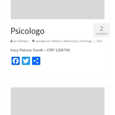
2
Psicologo
JUN 2025
por
interblu
|
postado em:
Médicos (Blumenau)
,
Psicologia
|
0
Iracy Patricia Tonolli – CRP 1206740
Facebook
Twitter
Share