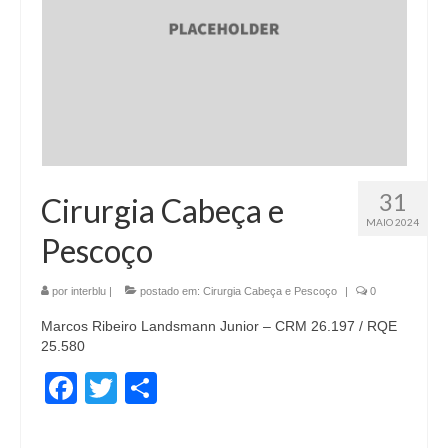
31
Cirurgia Cabeça e
MAIO 2024
Pescoço
por
interblu
|
postado em:
Cirurgia Cabeça e Pescoço
|
0
Marcos Ribeiro Landsmann Junior – CRM 26.197 / RQE
25.580
Facebook
Twitter
Share