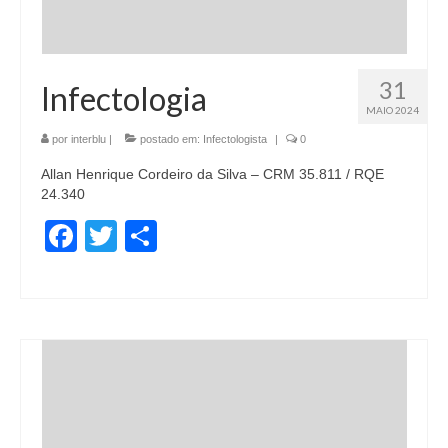
31
Infectologia
MAIO 2024
por
interblu
|
postado em:
Infectologista
|
0
Allan Henrique Cordeiro da Silva – CRM 35.811 / RQE
24.340
Facebook
Twitter
Share