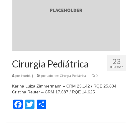
23
Cirurgia Pediátrica
JUN 2020
por
interblu
|
postado em:
Cirurgia Pediátrica
|
0
Karina Luiza Zimmermann – CRM 23.142 / RQE 25.894
Cristina Reuter – CRM 17.687 / RQE 14.625
Facebook
Twitter
Share