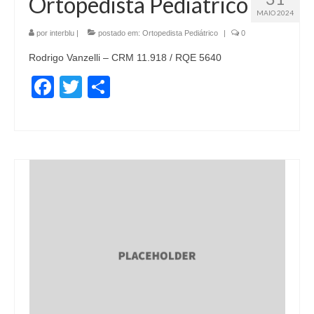
Ortopedista Pediátrico
MAIO 2024
por
interblu
|
postado em:
Ortopedista Pediátrico
|
0
Rodrigo Vanzelli – CRM 11.918 / RQE 5640
Facebook
Twitter
Share