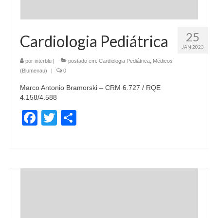
25
Cardiologia Pediátrica
JAN 2023
por
interblu
|
postado em:
Cardiologia Pediátrica
,
Médicos
(Blumenau)
|
0
Marco Antonio Bramorski – CRM 6.727 / RQE
4.158/4.588
Facebook
Twitter
Share