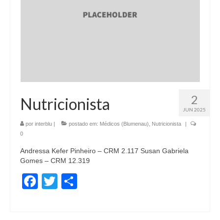
2
Nutricionista
JUN 2025
por
interblu
|
postado em:
Médicos (Blumenau)
,
Nutricionista
|
0
Andressa Kefer Pinheiro – CRM 2.117 Susan Gabriela
Gomes – CRM 12.319
Facebook
Twitter
Share