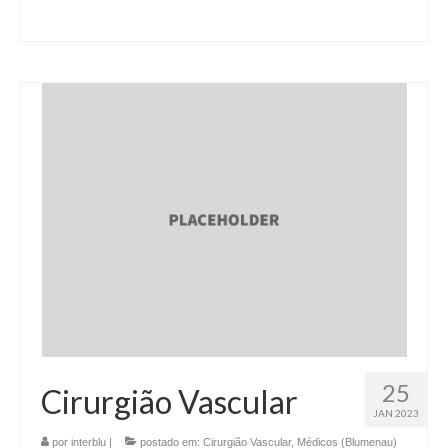
25
Cirurgião Vascular
JAN 2023
por
interblu
|
postado em:
Cirurgião Vascular
,
Médicos (Blumenau)