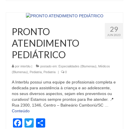
29
PRONTO
JUN 2023
ATENDIMENTO
PEDIÁTRICO
por
interblu
|
postado em:
Especialidades (Blumenau)
,
Médicos
(Blumenau)
,
Pediatria
,
Pediatria
|
0
A Interblu possui uma equipe de profissionais completa e
dedicada para assistência à criança e ao adolescente,
nos seus diversos aspectos, sejam eles preventivos ou
curativos! Estamos sempre prontos para lhe atender. 📍
Rua 2300, 1346, Centro – Balneário Camboriú/SC …
Conteúdo
Facebook
Twitter
Share