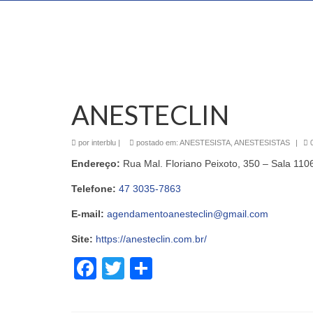
ANESTECLIN
por
interblu
|
postado em:
ANESTESISTA
,
ANESTESISTAS
|
Endereço:
Rua Mal. Floriano Peixoto, 350 – Sala 11
Telefone:
47 3035-7863
E-mail:
agendamentoanesteclin@gmail.com
Site:
https://anesteclin.com.br/
Facebook
Twitter
Share