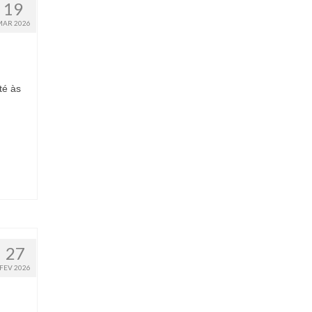
19
MAR 2026
té às
27
FEV 2026