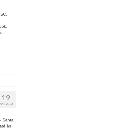
 SC,
ook:
h,
19
MAR 2026
– Santa
até às