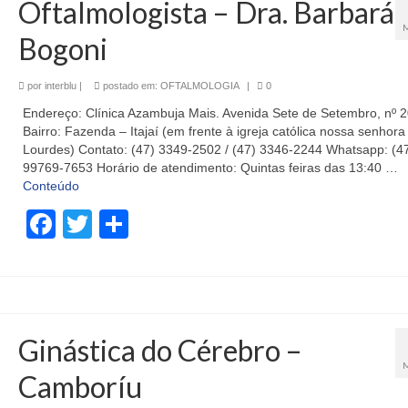
Oftalmologista – Dra. Barbará
Bogoni
por
interblu
|
postado em:
OFTALMOLOGIA
|
0
Endereço: Clínica Azambuja Mais. Avenida Sete de Setembro, nº 
Bairro: Fazenda – Itajaí (em frente à igreja católica nossa senhora
Lourdes) Contato: (47) 3349-2502 / (47) 3346-2244 Whatsapp: (4
99769-7653 Horário de atendimento: Quintas feiras das 13:40 …
Conteúdo
Facebook
Twitter
Share
Ginástica do Cérebro –
Camboríu