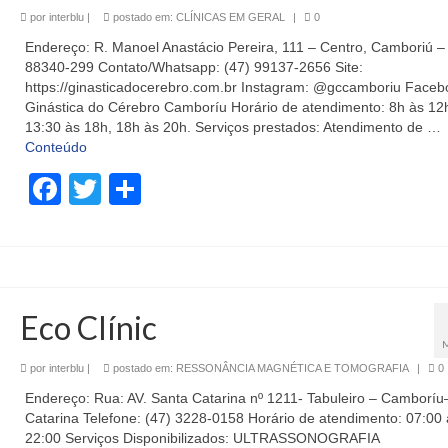
por
interblu
|
postado em:
CLÍNICAS EM GERAL
|
0
Endereço: R. Manoel Anastácio Pereira, 111 – Centro, Camboriú –
88340-299 Contato/Whatsapp: (47) 99137-2656 Site:
https://ginasticadocerebro.com.br Instagram: @gccamboriu Faceb
Ginástica do Cérebro Camboríu Horário de atendimento: 8h às 12
13:30 às 18h, 18h às 20h. Serviços prestados: Atendimento de …
Conteúdo
Facebook
Twitter
Share
Eco Clínic
por
interblu
|
postado em:
RESSONÂNCIA MAGNÉTICA E TOMOGRAFIA
|
0
Endereço: Rua: AV. Santa Catarina nº 1211- Tabuleiro – Camboríu
Catarina Telefone: (47) 3228-0158 Horário de atendimento: 07:00 
22:00 Serviços Disponibilizados: ULTRASSONOGRAFIA