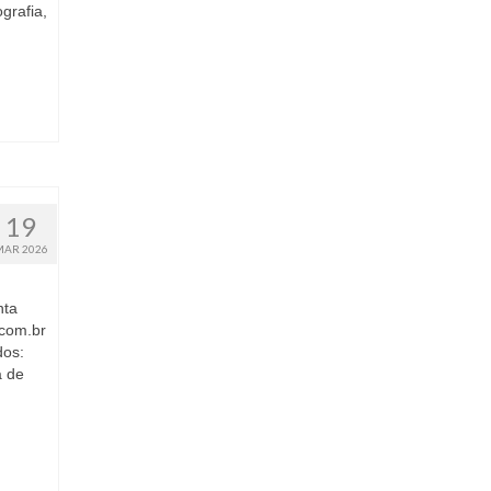
rafia,
19
MAR 2026
nta
.com.br
dos:
 de