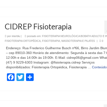
CIDREP Fisioterapia
por
interblu
|
postado em:
FISIOTERAPIA NEUROLÓGICA BOBATH ADULTO E I
FISIOTERAPIA ORTOPÉDICA
,
FISIOTERAPIA, MASSOTERAPIA E PILATES
|
0
Endereço: Rua Frederico Guilherme Busch nº66, Birro Jardim Bl
– cep 89010-360 Horário de atendimento: Segunda à sexta das 7:
12:00h e das 14:00h às 19:00h. E-Mail: cidrep06@gmail.com Wha
(47) 9 9229-6303 Instagram: @fisioterapia.cidrep Serviços
disponibilizados: Fisioterapia Ortopédica, Fisioterapia …
Conteúdo
Facebook
Twitter
Share