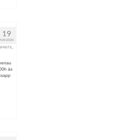
19
JUN 2026
NFANTIL
,
umenau
00h às
tsapp: