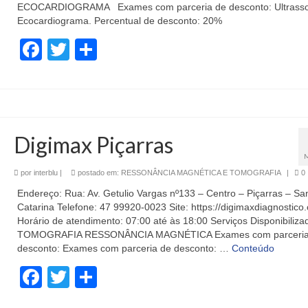
ECOCARDIOGRAMA Exames com parceria de desconto: Ultrassog
Ecocardiograma. Percentual de desconto: 20%
Facebook
Twitter
Share
Digimax Piçarras
por
interblu
|
postado em:
RESSONÂNCIA MAGNÉTICA E TOMOGRAFIA
|
0
Endereço: Rua: Av. Getulio Vargas nº133 – Centro – Piçarras – Sa
Catarina Telefone: 47 99920-0023 Site: https://digimaxdiagnostico
Horário de atendimento: 07:00 até às 18:00 Serviços Disponibiliza
TOMOGRAFIA RESSONÂNCIA MAGNÉTICA Exames com parceria
desconto: Exames com parceria de desconto: …
Conteúdo
Facebook
Twitter
Share