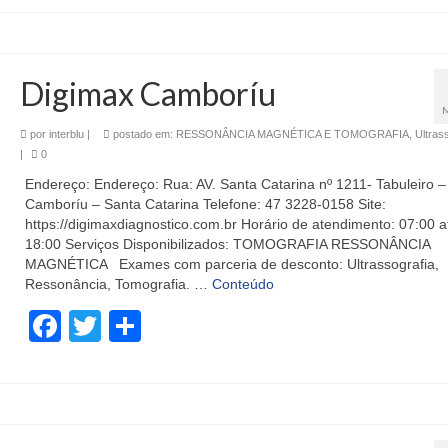
Digimax Camboríu
por
interblu
|
postado em:
RESSONÂNCIA MAGNÉTICA E TOMOGRAFIA
,
Ultras
|
0
Endereço: Endereço: Rua: AV. Santa Catarina nº 1211- Tabuleiro –
Camboríu – Santa Catarina Telefone: 47 3228-0158 Site:
https://digimaxdiagnostico.com.br Horário de atendimento: 07:00 a
18:00 Serviços Disponibilizados: TOMOGRAFIA RESSONÂNCIA
MAGNÉTICA Exames com parceria de desconto: Ultrassografia,
Ressonância, Tomografia. …
Conteúdo
Facebook
Twitter
Share