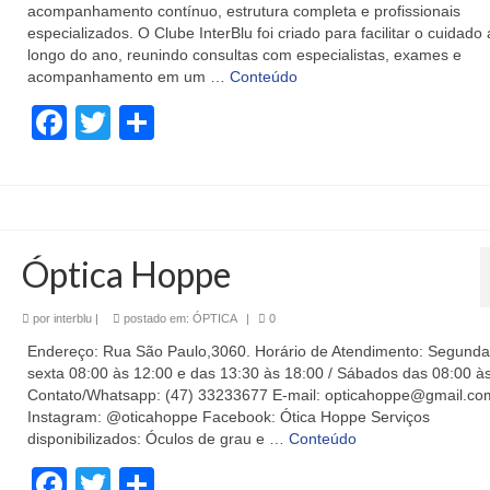
acompanhamento contínuo, estrutura completa e profissionais
especializados. O Clube InterBlu foi criado para facilitar o cuidado
longo do ano, reunindo consultas com especialistas, exames e
acompanhamento em um …
Conteúdo
Facebook
Twitter
Share
Óptica Hoppe
por
interblu
|
postado em:
ÓPTICA
|
0
Endereço: Rua São Paulo,3060. Horário de Atendimento: Segunda
sexta 08:00 às 12:00 e das 13:30 às 18:00 / Sábados das 08:00 às
Contato/Whatsapp: (47) 33233677 E-mail: opticahoppe@gmail.co
Instagram: @oticahoppe Facebook: Ótica Hoppe Serviços
disponibilizados: Óculos de grau e …
Conteúdo
Facebook
Twitter
Share