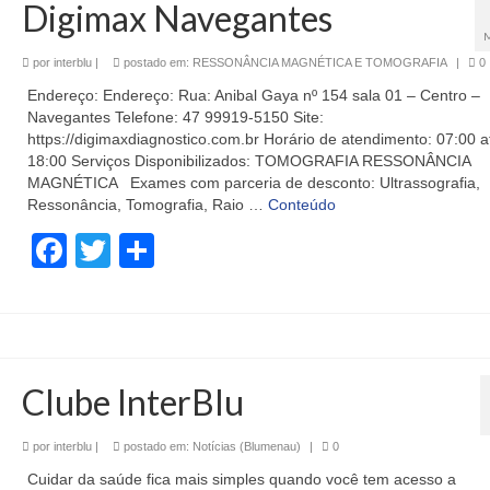
Digimax Navegantes
por
interblu
|
postado em:
RESSONÂNCIA MAGNÉTICA E TOMOGRAFIA
|
0
Endereço: Endereço: Rua: Anibal Gaya nº 154 sala 01 – Centro –
Navegantes Telefone: 47 99919-5150 Site:
https://digimaxdiagnostico.com.br Horário de atendimento: 07:00 a
18:00 Serviços Disponibilizados: TOMOGRAFIA RESSONÂNCIA
MAGNÉTICA Exames com parceria de desconto: Ultrassografia,
Ressonância, Tomografia, Raio …
Conteúdo
Facebook
Twitter
Share
Clube InterBlu
por
interblu
|
postado em:
Notícias (Blumenau)
|
0
Cuidar da saúde fica mais simples quando você tem acesso a