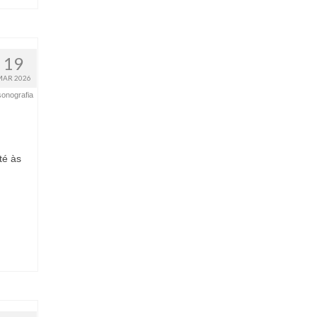
19
MAR 2026
sonografia
té às