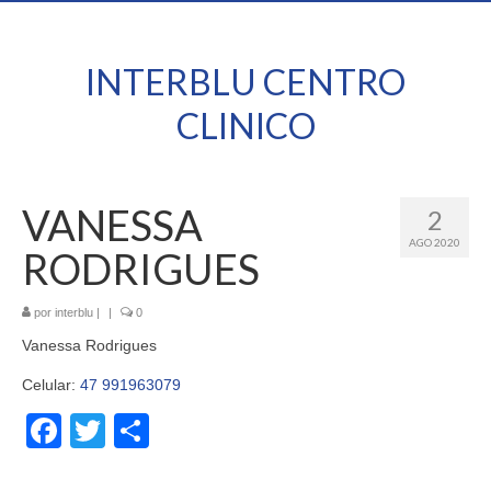
INTERBLU CENTRO
CLINICO
VANESSA
2
AGO 2020
RODRIGUES
por
interblu
|
|
0
Vanessa Rodrigues
Celular:
47 991963079
Facebook
Twitter
Share