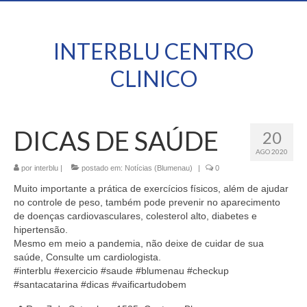
INTERBLU CENTRO
CLINICO
DICAS DE SAÚDE
20
AGO 2020
por
interblu
|
postado em:
Notícias (Blumenau)
|
0
Muito importante a prática de exercícios físicos, além de ajudar
no controle de peso, também pode prevenir no aparecimento
de doenças cardiovasculares, colesterol alto, diabetes e
hipertensão.
Mesmo em meio a pandemia, não deixe de cuidar de sua
saúde, Consulte um cardiologista.
#interblu #exercicio #saude #blumenau #checkup
#santacatarina #dicas #vaificartudobem