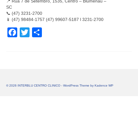
📍 Rua 7 de Setembro, 1535, Centro – Blumenau –
SC⠀⠀⠀⠀⠀⠀⠀⠀
📞 (47) 3231-2700⠀⠀⠀⠀⠀⠀⠀⠀
📱 (47) 98484-1757 (47) 99607-5187 l 3231-2700⠀
Facebook
Twitter
Share
© 2026 INTERBLU CENTRO CLINICO - WordPress Theme by
Kadence WP