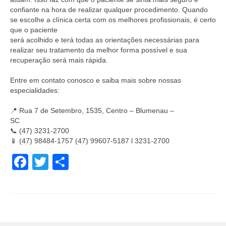
confiante na hora de realizar qualquer procedimento. Quando
se escolhe a clínica certa com os melhores profissionais, é certo
que o paciente⠀
será acolhido e terá todas as orientações necessárias para
realizar seu tratamento da melhor forma possível e sua
recuperação será mais rápida.⠀
⠀
Entre em contato conosco e saiba mais sobre nossas
especialidades:⠀
⠀
📍 Rua 7 de Setembro, 1535, Centro – Blumenau –
SC⠀⠀⠀⠀⠀⠀⠀⠀⠀
📞 (47) 3231-2700⠀⠀⠀⠀⠀⠀⠀⠀⠀
📱 (47) 98484-1757 (47) 99607-5187 l 3231-2700
Facebook
Twitter
Share