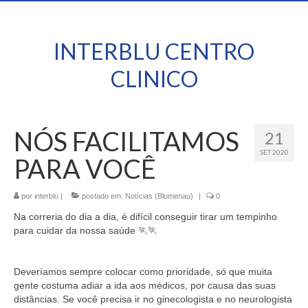
INTERBLU CENTRO
CLINICO
NÓS FACILITAMOS
21
SET 2020
PARA VOCÊ
por
interblu
|
postado em:
Notícias (Blumenau)
|
0
Na correria do dia a dia, é difícil conseguir tirar um tempinho
para cuidar da nossa saúde 🏃‍🏃‍⠀
⠀
⠀
Deveríamos sempre colocar como prioridade, só que muita
gente costuma adiar a ida aos médicos, por causa das suas
distâncias. Se você precisa ir no ginecologista e no neurologista