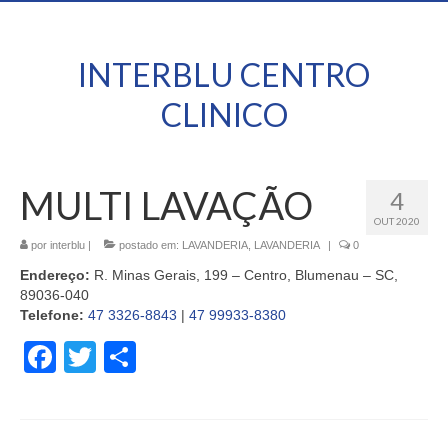
INTERBLU CENTRO
CLINICO
MULTI LAVAÇÃO
4
OUT 2020
por
interblu
|
postado em:
LAVANDERIA
,
LAVANDERIA
|
0
Endereço:
R. Minas Gerais, 199 – Centro, Blumenau – SC,
89036-040
Telefone:
47 3326-8843
|
47 99933-8380
Facebook
Twitter
Share