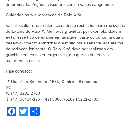
determinados órgãos, vísceras ocas ou vasos sanguíneos.
Cuidados para a realização do Raio-X ☢
Vale ressaltar que existem cuidados e restrições para realização
do Exame de Raio-X. Mulheres grávidas, por exemplo, devem
evitar esse tipo de exame em qualquer parte do corpo, já que o
desenvolvimento embrionário é muito mais sensível aos efeitos
da radiação ionizante. O Raio-X só deve ser realizado em
grávidas em casos emergenciais, em que os benefícios
superem os riscos.
Fale conosco:
📍 Rua 7 de Setembro, 1535, Centro – Blumenau –
SC⠀⠀⠀⠀⠀⠀⠀⠀
📞 (47) 3231-2700⠀⠀⠀⠀⠀⠀⠀⠀
📱 (47) 98484-1757 (47) 99607-5187 l 3231-2700⠀
Facebook
Twitter
Share