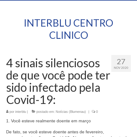
INTERBLU CENTRO
CLINICO
4 sinais silenciosos
27
NOV 2020
de que você pode ter
sido infectado pela
Covid-19:
por
interblu
|
postado em:
Notícias (Blumenau)
|
0
1. Você esteve realmente doente em março
De fato, se você esteve doente antes de fevereiro,