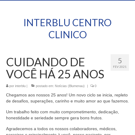
INTERBLU CENTRO
CLINICO
CUIDANDO DE
5
FEV 2021
VOCÊ HÁ 25 ANOS
por
interblu
|
postado em:
Notícias (Blumenau)
|
0
Chegamos aos nossos 25 anos! Um novo ciclo se inicia, repleto
de desafios, superações, carinho e muito amor ao que fazemos.
Um trabalho feito com muito comprometimento, dedicação,
honestidade e seriedade sempre gera bons frutos.
Agradecemos a todos os nossos colaboradores, médicos,
parceiros e principalmente à você, nosso paciente, por