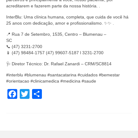
acreditarem e fazerem parte da nossa história. .
InterBlu: Uma clínica humana, completa, que cuida de você há
25 anos com dedicação, amor e profissionalismo. ✨✨ .
📍 Rua 7 de Setembro, 1535, Centro – Blumenau –
SC⠀⠀⠀⠀⠀⠀⠀⠀
📞 (47) 3231-2700⠀⠀⠀⠀⠀⠀⠀⠀
📱 (47) 98484-1757 (47) 99607-5187 l 3231-2700⠀
🩺 Diretor Técnico: Dr. Rafael Zanardi – CRM/SC8814
#interblu #blumenau #santacatarina #cuidados #bemestar
#orientacao #clinicamedica #medicina #saude
Facebook
Twitter
Share