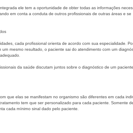
 integrada ele tem a oportunidade de obter todas as informações necess
ando em conta a conduta de outros profissionais de outras áreas e se
ados⠀
dades, cada profissional orienta de acordo com sua especialidade. Po
cam um mesmo resultado, o paciente sai do atendimento com um diagnós
s adequado.⠀
fissionais da saúde discutam juntos sobre o diagnóstico de um paciente
m que elas se manifestam no organismo são diferentes em cada indiv
 tratamento tem que ser personalizado para cada paciente. Somente d
senta cada mínimo sinal dado pelo paciente.⠀