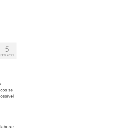
5
FEV 2021
m
icos se
ossível
elaborar