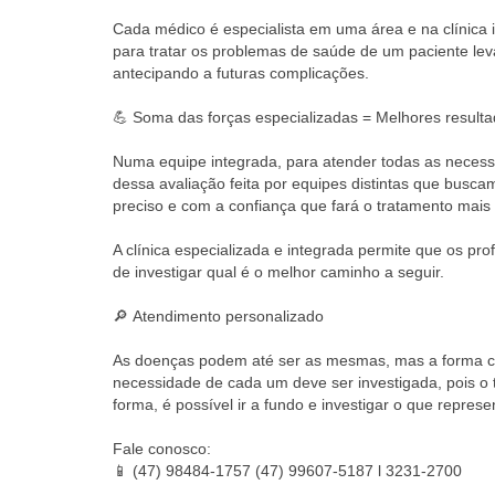
⠀
Cada médico é especialista em uma área e na clínica
para tratar os problemas de saúde de um paciente lev
antecipando a futuras complicações.⠀
⠀
💪 Soma das forças especializadas = Melhores result
⠀
Numa equipe integrada, para atender todas as necessi
dessa avaliação feita por equipes distintas que bus
preciso e com a confiança que fará o tratamento mai
⠀
A clínica especializada e integrada permite que os pro
de investigar qual é o melhor caminho a seguir.⠀
⠀
🔎 Atendimento personalizado⠀
⠀
As doenças podem até ser as mesmas, mas a forma co
necessidade de cada um deve ser investigada, pois o
forma, é possível ir a fundo e investigar o que repre
⠀
Fale conosco:
📱 (47) 98484-1757 (47) 99607-5187 l 3231-2700