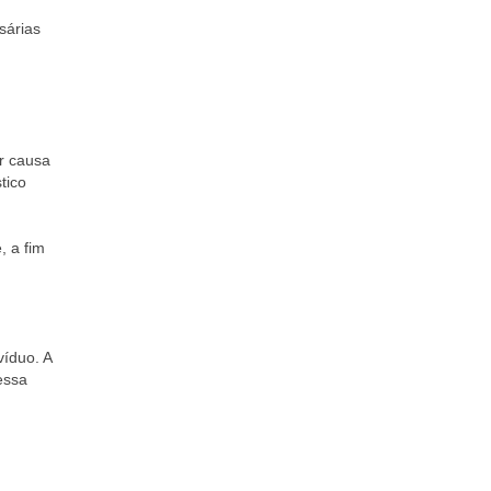
árias
r causa
tico
, a fim
íduo. A
essa