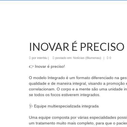
INOVAR É PRECISO
por
interblu
|
postado em:
Notícias (Blumenau)
|
0
👉 Inovar é preciso!⠀
⠀
O modelo Integrado é um formato diferenciado na gest
qualidade e de maneira integral, visando a promoção e
correlacionam. O corpo e a mente são uma unidade indi
se todos os focos estiverem integrados. ⠀
⠀
🩺 Equipe multiespecializada integrada ⠀
⠀
Uma equipe composta por várias especialidades possib
um tratamento muito mais completo, para que o pacien