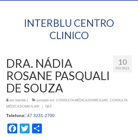
INTERBLU CENTRO
CLINICO
DRA. NÁDIA
10
FEV 2021
ROSANE PASQUALI
DE SOUZA
por
interblu
|
postado em:
CONSULTA MÉDICA DOMICILIAR
,
CONSULTA
MÉDICA DOMICILIAR
|
0
Telefone:
47 3231-2700
Facebook
Twitter
Share