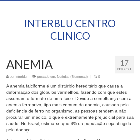
INTERBLU CENTRO
CLINICO
ANEMIA
17
FEV 2021
por
interblu
|
postado em:
Notícias (Blumenau)
|
0
A anemia falciforme é um distúrbio hereditário que causa a
deformação dos glóbulos vermelhos, fazendo com que estes
assumam o formato de uma foice. Devido a semelhança com a
anemia ferropriva, tipo mais comum da anemia, causada pela
deficiência de ferro no organismo, as pessoas tendem a não
procurar um médico, o que é extremamente prejudicial para sua
saúde. No Brasil, estima-se que 8% da população seja atingida
pela doença.