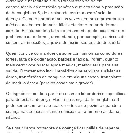
A doença é hereditária e sua transmissão se dá em
consequência da alteração genética que ocasiona a produção
da hemoglobina S, determinando assim a ocorrência da
doença. Como o portador muitas vezes demora a procurar um
médico, acaba sendo mais difícil detectar e tratar de forma
correta. E justamente a falta de tratamento pode ocasionar em
problemas ao enfermo, aumentando, por exemplo, os riscos de
se contrair infecções, agravando assim seu estado de saúde.
Quem convive com a doença sofre com sintomas como dores
fortes, falta de oxigenação, palidez e fadiga. Porém, quanto
mais cedo você buscar ajuda médica, melhor será para sua
saúde. O tratamento inclui remédios que auxiliam a aliviar as
dores, transfusões de sangue e em alguns casos, transplante
de medula óssea (para os casos mais graves).
O diagnóstico se dá a partir de exames laboratoriais específicos
para detectar a doença. Mas, a presença da hemoglobina S
pode ser encontrada ao realizar o teste do pezinho quando a
criança nasce, possibilitando o inicio do tratamento ainda na
infância.
Se uma criança portadora da doença ficar pálida de repente,