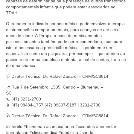
capazes de determinar se há a presença de outros transtornos
comportamentais infantis que podem estar associados ao
TDAH.
O tratamento indicado por seu médico pode envolver a terapia
e intervenções comportamentais, para crianças de até seis
anos de idade. A Terapia a base de medicamentos
psicoestimulantes também pode ser recomendada, mas para
isto, é necessária a prescrição médica – geralmente um
especialista como um psiquiatra, por exemplo – que atenda ao
paciente de forma cautelosa e atenta, afinal de contas, trata-se
de uma criança.
🩺 Diretor Técnico: Dr. Rafael Zanardi – CRM/SC8814
📍 Rua 7 de Setembro, 1535, Centro – Blumenau –
SC⠀⠀⠀⠀⠀⠀⠀⠀
📞 (47) 3231-2700⠀⠀⠀⠀⠀⠀⠀⠀
📱 (47) 98484-1757 (47) 99607-5187 l 3231-2700⠀
🩺 Diretor Técnico: Dr. Rafael Zanardi – CRM/SC8814
#interblu #blumenau #santacatarina #cuidados #bemestar
#orientacao #clinicamedica #medicina #saude