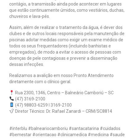
contágio, a transmissão ainda pode acontecer em lugares
que estão continuamente úmidos, como vestiários, duchas,
chuveiros e lava-pés.
Assim, além de realizar o tratamento da água, é dever dos
clubes e de outros locais responsáveis pela manutenção de
piscinas adotar medidas como exigir um exame médico de
todos os seus frequentadores (incluindo banhistas e
empregados), de modo a evitar o acesso de pessoas com
doenças de pele contagiosas e prevenir a disseminação
dessas infecções.
Realizamos a avalição em nosso Pronto Atendimento
diretamente com o clínico geral.
Rua 2300, 1346, Centro – Balneário Camboriú – SC⠀
(47) 3169-2100⠀
(47) 98803-6259 l 3169-2100
Diretor Técnico: Dr. Rafael Zanardi – CRM/SC8814
⠀
#interblu #balneariocamboriu #santacatarina #cuidados
#bemestar #orientacao #clinicamedica #medicina #saude