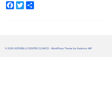
Facebook
Twitter
Share
© 2026 INTERBLU CENTRO CLINICO - WordPress Theme by
Kadence WP