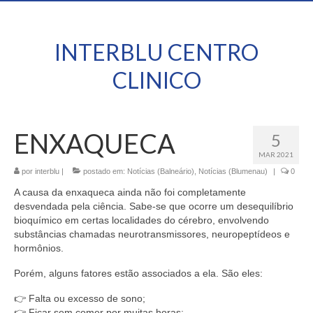
INTERBLU CENTRO
CLINICO
ENXAQUECA
5
MAR 2021
por
interblu
|
postado em:
Notícias (Balneário)
,
Notícias (Blumenau)
|
0
A causa da enxaqueca ainda não foi completamente
desvendada pela ciência. Sabe-se que ocorre um desequilíbrio
bioquímico em certas localidades do cérebro, envolvendo
substâncias chamadas neurotransmissores, neuropeptídeos e
hormônios.
Porém, alguns fatores estão associados a ela. São eles:
👉 Falta ou excesso de sono;
👉 Ficar sem comer por muitas horas;