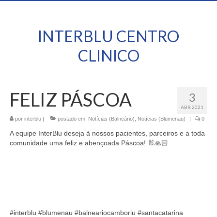
INTERBLU CENTRO
CLINICO
FELIZ PÁSCOA
3
ABR 2021
por
interblu
|
postado em:
Notícias (Balneário)
,
Notícias (Blumenau)
|
0
A equipe InterBlu deseja à nossos pacientes, parceiros e a toda
comunidade uma feliz e abençoada Páscoa! 🐰🙏🏻
#interblu #blumenau #balneariocamboriu #santacatarina