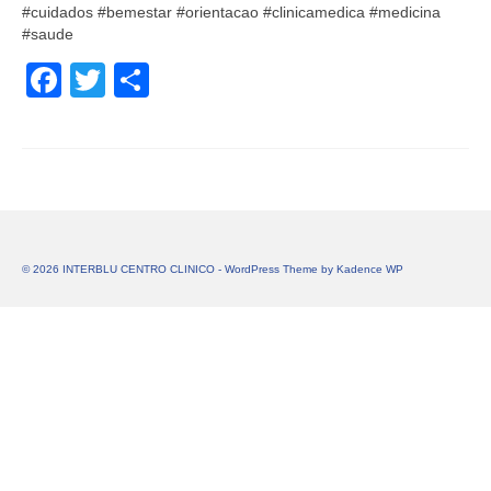
#cuidados #bemestar #orientacao #clinicamedica #medicina
#saude
Facebook
Twitter
Share
© 2026 INTERBLU CENTRO CLINICO - WordPress Theme by
Kadence WP