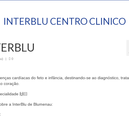
INTERBLU CENTRO CLINICO
TERBLU
au)
|
0
enças cardíacas do feto e infância, destinando-se ao diagnóstico, tra
ao coração.
ecialidade 🙌🏻
sobre a InterBlu de Blumenau:
– SC⠀⠀⠀⠀⠀⠀⠀⠀