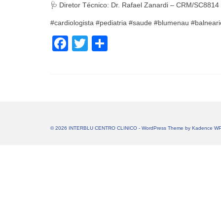
🩺 Diretor Técnico: Dr. Rafael Zanardi – CRM/SC8814
#cardiologista #pediatria #saude #blumenau #balnear
Facebook
Twitter
Share
© 2026 INTERBLU CENTRO CLINICO - WordPress Theme by
Kadence W