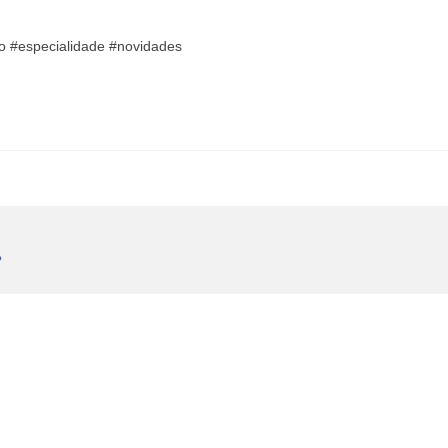
io #especialidade #novidades
P