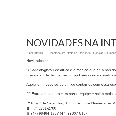
NOVIDADES NA IN
por
interblu
|
postado em:
Notícias (Balneário)
,
Notícias (Blumen
Novidades ✨
O Cardiologista Pediátrico é o médico que atua nas do
prevenção de disfunções ou problemas relacionados 
Agora em nosso corpo clínico contamos com essa esp
👉🏻 Entre em contato com nossa equipe e saiba mais 
📍 Rua 7 de Setembro, 1535, Centro – Blumenau 
☎️ (47) 3231-2700⠀⠀⠀⠀⠀⠀⠀⠀
📱 (47) 98484-1757 (47) 99607-5187