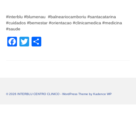
#interblu #blumenau #balneariocamboriu #santacatarina
#cuidados #bemestar #orientacao #clinicamedica #medicina
#saude
Facebook
Twitter
Share
© 2026 INTERBLU CENTRO CLINICO - WordPress Theme by
Kadence WP