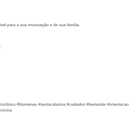
ível para a sua imunização e de sua família.
– SC⠀⠀⠀⠀⠀⠀⠀⠀⠀⠀⠀
⠀⠀
4⠀⠀⠀
ntroclinico #blumenau #santacatarina #cuidados #bemestar #orientacao
cocica