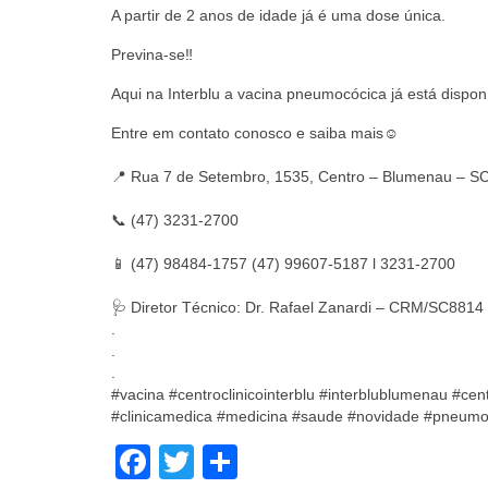
A partir de 2 anos de idade já é uma dose única.
Previna-se‼️
Aqui na Interblu a vacina pneumocócica já está dispon
Entre em contato conosco e saiba mais☺️⠀⠀⠀⠀⠀
⠀⠀
📍 Rua 7 de Setembro, 1535, Centro – Blumenau 
⠀⠀
📞 (47) 3231-2700⠀⠀⠀⠀⠀⠀⠀⠀⠀⠀⠀
⠀⠀
📱 (47) 98484-1757 (47) 99607-5187 l 3231-2700⠀⠀
⠀⠀
🩺 Diretor Técnico: Dr. Rafael Zanardi – CRM/SC881
.⠀
.⠀
.⠀
#vacina #centroclinicointerblu #interblublumenau #ce
#clinicamedica #medicina #saude #novidade #pneumo
Facebook
Twitter
Share