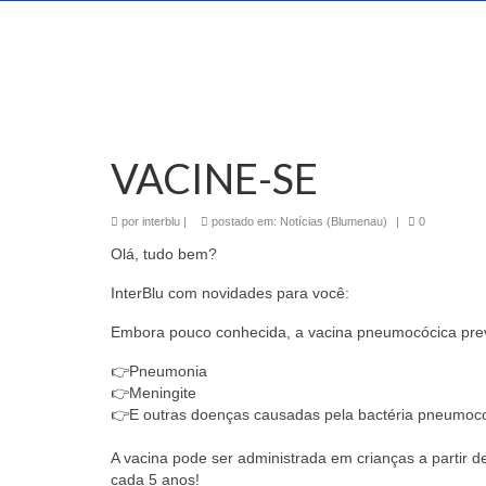
VACINE-SE
por
interblu
|
postado em:
Notícias (Blumenau)
|
0
Olá, tudo bem?
InterBlu com novidades para você:
Embora pouco conhecida, a vacina pneumocócica pre
👉Pneumonia
👉Meningite
👉E outras doenças causadas pela bactéria pneumoc
⠀
A vacina pode ser administrada em crianças a partir 
cada 5 anos!