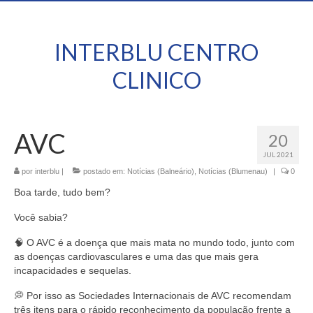
INTERBLU CENTRO
CLINICO
AVC
20
JUL 2021
por
interblu
|
postado em:
Notícias (Balneário)
,
Notícias (Blumenau)
|
0
Boa tarde, tudo bem?
Você sabia?
🧠 O AVC é a doença que mais mata no mundo todo, junto com
as doenças cardiovasculares e uma das que mais gera
incapacidades e sequelas.
💭 Por isso as Sociedades Internacionais de AVC recomendam
três itens para o rápido reconhecimento da população frente a