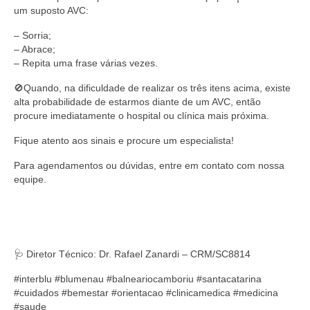
um suposto AVC:
– Sorria;
– Abrace;
– Repita uma frase várias vezes.
🚫Quando, na dificuldade de realizar os três itens acima, existe
alta probabilidade de estarmos diante de um AVC, então
procure imediatamente o hospital ou clínica mais próxima.
Fique atento aos sinais e procure um especialista!
Para agendamentos ou dúvidas, entre em contato com nossa
equipe.
🩺 Diretor Técnico: Dr. Rafael Zanardi – CRM/SC8814
#interblu #blumenau #balneariocamboriu #santacatarina
#cuidados #bemestar #orientacao #clinicamedica #medicina
#saude⠀