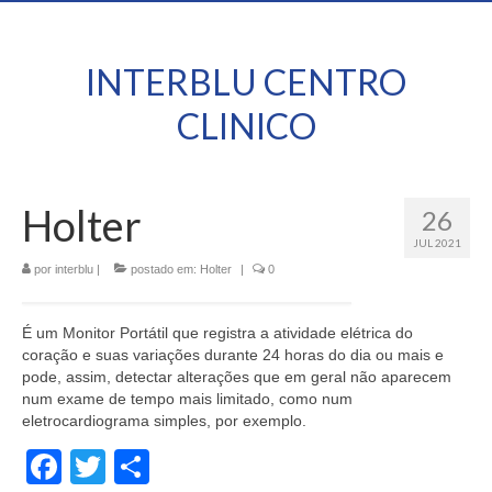
INTERBLU CENTRO
CLINICO
Holter
26
JUL 2021
por
interblu
|
postado em:
Holter
|
0
É um Monitor Portátil que registra a atividade elétrica do
coração e suas variações durante 24 horas do dia ou mais e
pode, assim, detectar alterações que em geral não aparecem
num exame de tempo mais limitado, como num
eletrocardiograma simples, por exemplo.
Facebook
Twitter
Share