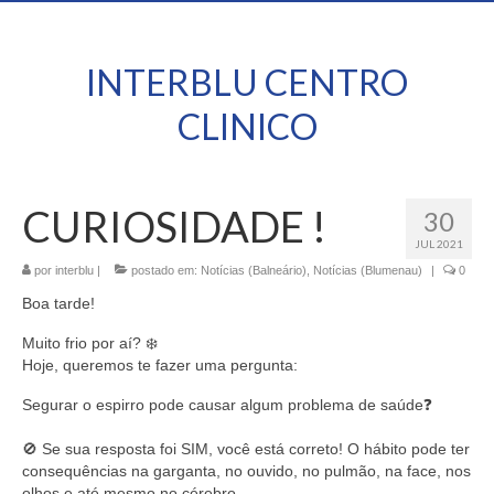
INTERBLU CENTRO
CLINICO
CURIOSIDADE !
30
JUL 2021
por
interblu
|
postado em:
Notícias (Balneário)
,
Notícias (Blumenau)
|
0
Boa tarde!
Muito frio por aí? ❄️
Hoje, queremos te fazer uma pergunta:
Segurar o espirro pode causar algum problema de saúde❓
⠀
🚫 Se sua resposta foi SIM, você está correto! O hábito pode ter
consequências na garganta, no ouvido, no pulmão, na face, nos
olhos e até mesmo no cérebro.⠀