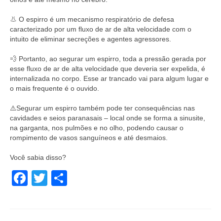
⠀
👃 O espirro é um mecanismo respiratório de defesa
caracterizado por um fluxo de ar de alta velocidade com o
intuito de eliminar secreções e agentes agressores.⠀
⠀
💨 Portanto, ao segurar um espirro, toda a pressão gerada por
esse fluxo de ar de alta velocidade que deveria ser expelida, é
internalizada no corpo. Esse ar trancado vai para algum lugar e
o mais frequente é o ouvido.⠀
⠀
⚠️Segurar um espirro também pode ter consequências nas
cavidades e seios paranasais – local onde se forma a sinusite,
na garganta, nos pulmões e no olho, podendo causar o
rompimento de vasos sanguíneos e até desmaios.⠀
⠀
Você sabia disso?⠀
Facebook
Twitter
Share