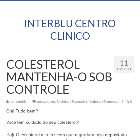
INTERBLU CENTRO
CLINICO
COLESTEROL
11
AGO 2021
MANTENHA-O SOB
CONTROLE
por
interblu
|
postado em:
Notícias (Balneário)
,
Notícias (Blumenau)
|
0
Olá! Tudo bem?
Você tem cuidado do seu colesterol?
⠀
⚠️🩸 O colesterol alto faz com que a gordura seja depositada