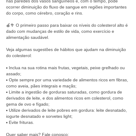
nas paredes dos vasos sanguíneos e, com o tempo, pode
ocorrer diminuição do fluxo de sangue em regiões importantes
do corpo, como cérebro, coração e rins.⠀
⠀
🍎🥦 O primeiro passo para baixar os níveis do colesterol alto é
dado com mudanças de estilo de vida, como exercício e
alimentação saudável.⠀
⠀
Veja algumas sugestões de hábitos que ajudam na diminuição
do colesterol:⠀
⠀
▪️ Inclua na sua rotina mais frutas, vegetais, peixe grelhado ou
assado;⠀
▪️ Opte sempre por uma variedade de alimentos ricos em fibras,
como aveia, pães integrais e maçãs;⠀
▪️ Limite a ingestão de gorduras saturadas, como gordura de
derivados de leite, e dos alimentos ricos em colesterol, como
gema de ovo e fígado;⠀
▪️ Utilize derivados de leite pobres em gordura: leite desnatado,
iogurte desnatado e sorvetes light;
▪️ Evite frituras.⠀
⠀
Quer saber mais? Fale conosco:⠀