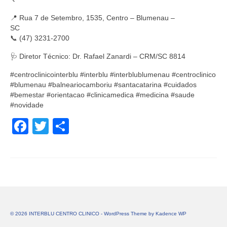
⠀
📍 Rua 7 de Setembro, 1535, Centro – Blumenau –
SC⠀⠀⠀⠀⠀⠀⠀⠀
📞 (47) 3231-2700⠀⠀⠀⠀⠀⠀⠀⠀
🩺 Diretor Técnico: Dr. Rafael Zanardi – CRM/SC 8814
#centroclinicointerblu #interblu #interblublumenau #centroclinico
#blumenau #balneariocamboriu #santacatarina #cuidados
#bemestar #orientacao #clinicamedica #medicina #saude
#novidade
Facebook
Twitter
Share
© 2026 INTERBLU CENTRO CLINICO - WordPress Theme by
Kadence WP