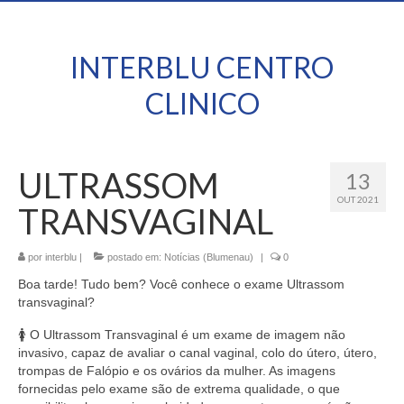
INTERBLU CENTRO
CLINICO
ULTRASSOM
13
OUT 2021
TRANSVAGINAL
por
interblu
|
postado em:
Notícias (Blumenau)
|
0
Boa tarde! Tudo bem? Você conhece o exame Ultrassom
transvaginal?
🚺 O Ultrassom Transvaginal é um exame de imagem não
invasivo, capaz de avaliar o canal vaginal, colo do útero, útero,
trompas de Falópio e os ovários da mulher. As imagens
fornecidas pelo exame são de extrema qualidade, o que