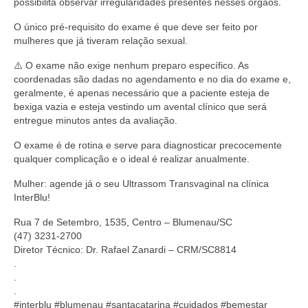
possibilita observar irregularidades presentes nesses órgãos.
O único pré-requisito do exame é que deve ser feito por
mulheres que já tiveram relação sexual.
⚠️ O exame não exige nenhum preparo específico. As
coordenadas são dadas no agendamento e no dia do exame e,
geralmente, é apenas necessário que a paciente esteja de
bexiga vazia e esteja vestindo um avental clínico que será
entregue minutos antes da avaliação.
O exame é de rotina e serve para diagnosticar precocemente
qualquer complicação e o ideal é realizar anualmente.
Mulher: agende já o seu Ultrassom Transvaginal na clínica
InterBlu!
Rua 7 de Setembro, 1535, Centro – Blumenau/SC
(47) 3231-2700
Diretor Técnico: Dr. Rafael Zanardi – CRM/SC8814
.
.
.
#interblu #blumenau #santacatarina #cuidados #bemestar