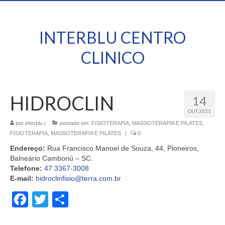
INTERBLU CENTRO
CLINICO
HIDROCLIN
14
OUT 2021
por
interblu
|
postado em:
FISIOTERAPIA, MASSOTERAPIA E PILATES
,
FISIOTERAPIA, MASSOTERAPIA E PILATES
|
0
Endereço:
Rua Francisco Manoel de Souza, 44, Pioneiros,
Balneário Camboriú – SC.
Telefone:
47 3367-3008
E-mail:
hidroclinfisio@terra.com.br
Facebook
Twitter
Share