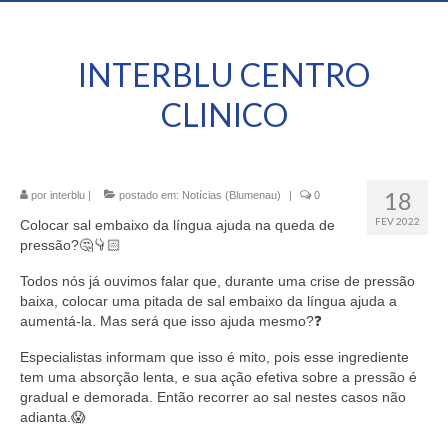
INTERBLU CENTRO
CLINICO
18
por
interblu
|
postado em:
Notícias (Blumenau)
|
0
FEV 2022
Colocar sal embaixo da língua ajuda na queda de
pressão?🤔👇🏻
Todos nós já ouvimos falar que, durante uma crise de pressão
baixa, colocar uma pitada de sal embaixo da língua ajuda a
aumentá-la. Mas será que isso ajuda mesmo?❓
Especialistas informam que isso é mito, pois esse ingrediente
tem uma absorção lenta, e sua ação efetiva sobre a pressão é
gradual e demorada. Então recorrer ao sal nestes casos não
adianta.😱