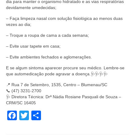
dia para manter o organismo hidratado e as vias respiratórias
devidamente umedecidas;
– Faça limpeza nasal com solução fisiológica ao menos duas
vezes ao dia;
– Troque a roupa de cama a cada semana;
– Evite usar tapete em casa;
– Evite ambientes fechados e aglomerações.
E se algum sintoma aparecer procure seu médico. Lembre-se
que automedicação pode agravar a doença.🩺🩺🩺🩺
📍 Rua 7 de Setembro, 1535, Centro – Blumenau/SC
📞 (47) 3231-2700
🩺 Diretora Técnica: Drª Nádia Rosiane Pasquali de Souza –
CRM/SC 16405
Facebook
Twitter
Share