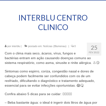
INTERBLU CENTRO
CLINICO
25
por
interblu
|
postado em:
Notícias (Blumenau)
|
0
FEV 2022
Com o clima mais seco, ácaros, vírus, fungos e
bactérias entram em ação causando doenças comuns ao
sistema respiratório, como asma, sinusite e rinite alérgica. 👃🤧
Sintomas como espirro, coriza, congestão nasal e dores de
cabeça podem facilmente ser confundidos com os de um
resfriado, dificultando o diagnóstico e tratamento adequado,
essencial para se evitar infecções oportunistas. 😱🤒
Confira abaixo 5 dicas para se cuidar: 👇🏻👍🏻🥼
– Beba bastante água: o ideal é ingerir dois litros de água por