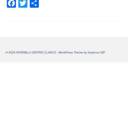
Facebook
Twitter
Share
© 2026 INTERBLU CENTRO CLINICO - WordPress Theme by
Kadence WP