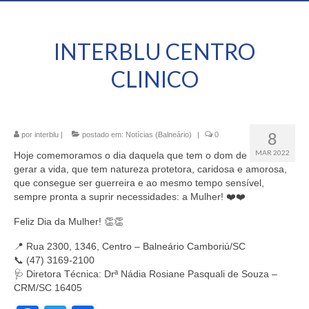
INTERBLU CENTRO
CLINICO
8
por
interblu
|
postado em:
Notícias (Balneário)
|
0
MAR 2022
Hoje comemoramos o dia daquela que tem o dom de
gerar a vida, que tem natureza protetora, caridosa e amorosa,
que consegue ser guerreira e ao mesmo tempo sensível,
sempre pronta a suprir necessidades: a Mulher! ❤️❤️
Feliz Dia da Mulher! 👏👏
📍 Rua 2300, 1346, Centro – Balneário Camboriú/SC
📞 (47) 3169-2100
🩺 Diretora Técnica: Drª Nádia Rosiane Pasquali de Souza –
CRM/SC 16405