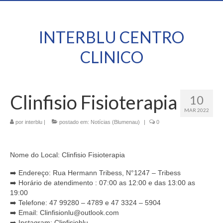
INTERBLU CENTRO
CLINICO
Clinfisio Fisioterapia
10
MAR 2022
por
interblu
|
postado em:
Notícias (Blumenau)
|
0
Nome do Local: Clinfisio Fisioterapia
➡️ Endereço: Rua Hermann Tribess, N°1247 – Tribess
➡️ Horário de atendimento : 07:00 as 12:00 e das 13:00 as
19:00
➡️ Telefone: 47 99280 – 4789 e 47 3324 – 5904
➡️ Email: Clinfisionlu@outlook.com
➡️ Instagram: Clinfisioblu