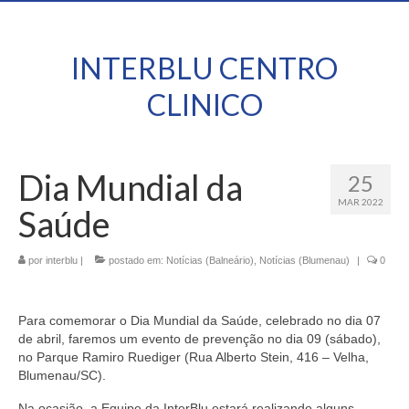
INTERBLU CENTRO
CLINICO
Dia Mundial da
25
MAR 2022
Saúde
por
interblu
|
postado em:
Notícias (Balneário)
,
Notícias (Blumenau)
|
0
Para comemorar o Dia Mundial da Saúde, celebrado no dia 07
de abril, faremos um evento de prevenção no dia 09 (sábado),
no Parque Ramiro Ruediger (Rua Alberto Stein, 416 – Velha,
Blumenau/SC).
Na ocasião, a Equipe da InterBlu estará realizando alguns