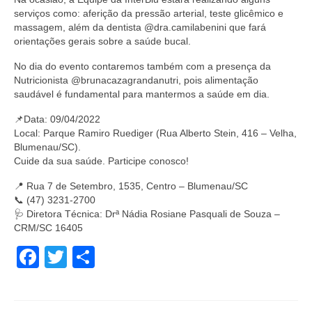
serviços como: aferição da pressão arterial, teste glicêmico e
massagem, além da dentista @dra.camilabenini que fará
orientações gerais sobre a saúde bucal.
No dia do evento contaremos também com a presença da
Nutricionista @brunacazagrandanutri, pois alimentação
saudável é fundamental para mantermos a saúde em dia.
📌Data: 09/04/2022
Local: Parque Ramiro Ruediger (Rua Alberto Stein, 416 – Velha,
Blumenau/SC).
Cuide da sua saúde. Participe conosco!
📍 Rua 7 de Setembro, 1535, Centro – Blumenau/SC
📞 (47) 3231-2700
🩺 Diretora Técnica: Drª Nádia Rosiane Pasquali de Souza –
CRM/SC 16405
Facebook
Twitter
Share