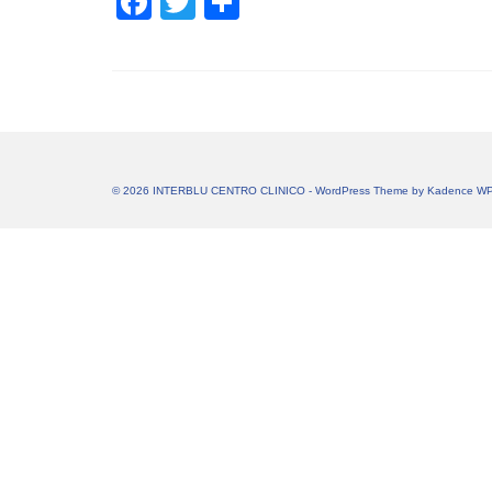
Facebook
Twitter
Share
© 2026 INTERBLU CENTRO CLINICO - WordPress Theme by
Kadence W