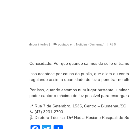
por
interblu
|
postado em:
Notícias (Blumenau)
|
0
Curiosidade: Por que quando saímos do sol e entramo
Isso acontece por causa da pupila, que dilata ou con
regulando assim a quantidade de luz a penetrar no olh
Por isso, quando estamos num lugar bastante iluminado
poder captar o máximo de luz possível para enxergar
📍 Rua 7 de Setembro, 1535, Centro – Blumenau/SC
📞 (47) 3231-2700
🩺 Diretora Técnica: Drª Nádia Rosiane Pasquali de