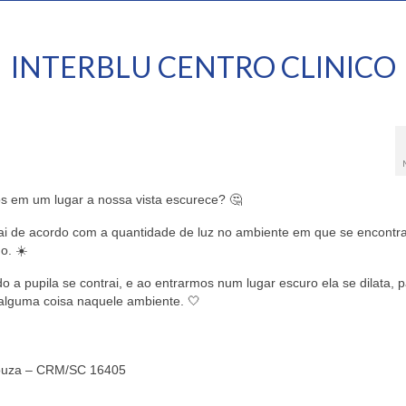
INTERBLU CENTRO CLINICO
s em um lugar a nossa vista escurece? 🤔
trai de acordo com a quantidade de luz no ambiente em que se encontra
o. ☀️
 a pupila se contrai, e ao entrarmos num lugar escuro ela se dilata, 
 alguma coisa naquele ambiente. 🤍
 Souza – CRM/SC 16405