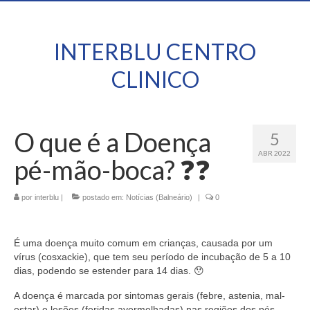
INTERBLU CENTRO
CLINICO
O que é a Doença
5
ABR 2022
pé-mão-boca? ❓❓
por
interblu
|
postado em:
Notícias (Balneário)
|
0
É uma doença muito comum em crianças, causada por um
vírus (cosxackie), que tem seu período de incubação de 5 a 10
dias, podendo se estender para 14 dias. 😯
A doença é marcada por sintomas gerais (febre, astenia, mal-
estar) e lesões (feridas avermelhadas) nas regiões dos pés,