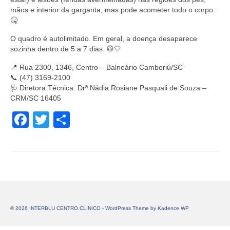
mãos e interior da garganta, mas pode acometer todo o corpo.
🤒
O quadro é autolimitado. Em geral, a doença desaparece
sozinha dentro de 5 a 7 dias. 🥼🤍
📍 Rua 2300, 1346, Centro – Balneário Camboriú/SC
📞 (47) 3169-2100
🩺 Diretora Técnica: Drª Nádia Rosiane Pasquali de Souza –
CRM/SC 16405
Facebook
Twitter
Share
© 2026 INTERBLU CENTRO CLINICO - WordPress Theme by
Kadence WP